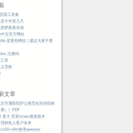
面
b页面工具集
天是今年第几天
京甜梦家庭农场
zip中文官方网站
mibb 是黄色网站！建议大家不要
！
tplus 注册码
用工具
定义导航
阅
于
新文章
北京市属医院护士规范化培训指南
册）》PDF
00 显卡 安装funasr最新版本
万理财私人客户名单
100+vllm推理qwenasr