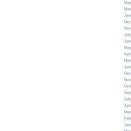
May
Mar
Jan
Dec
Nov
Jul
Jun
May
Apri
Mar
Jan
Dec
Nov
Oct
Sep
Jul
Apri
Mar
Feb
Jan