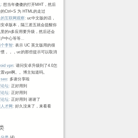
帆
: 想当年傻傻的打开MHT，然后
的Ctrl+S 为 HTML的走过
鱼的互联网观察
: uc中文版的话，
指安卓版本，隔三差五就会提醒你
机里的n多应用要升级，然后还会
户中心等等...
四个李智
: 表示 UC 英文版用的很
习惯，，，uc的那些提示可以取消
roid vpn
: 请问安卓升级到了4.0怎
置vpn啊。。博主知道吗。
seo
: 多谢分享啦
漂论坛
: 正好用到
漂论坛
: 正好用到
漂论坛
: 正好用到 谢谢了
州人才网
: 好久没来了，来看看
！
类
认分类
(4)