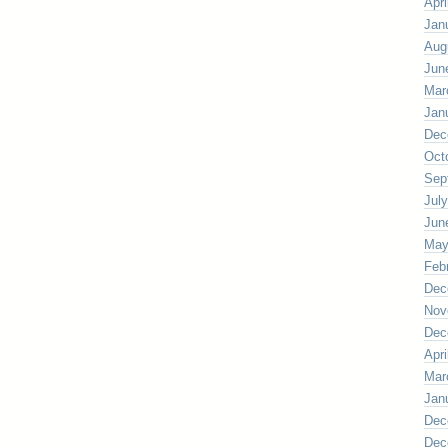
Apri
Jan
Aug
Jun
Mar
Jan
Dec
Oct
Sep
Jul
Jun
May
Feb
Dec
Nov
Dec
Apri
Mar
Jan
Dec
Dec