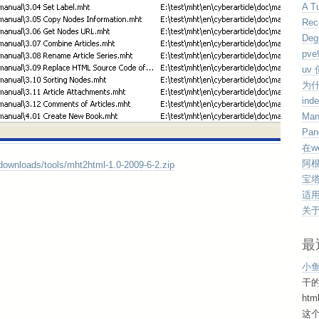
A Tu
Rec
Deg
pv
uv
为
ind
Man
Pan
在w
阿根
t/downloads/tools/mht2html-1.0-2009-6-2.zip
宝塔
适用于
关于
最
小
干
ht
这个