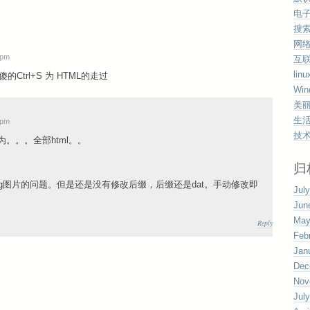
电
搜
网
 pm
互
linu
Ctrl+S 为 HTML的走过
Win
美
生
 pm
技
。。。全部html。。
归
g图片的问题。但是还是没有修改后缀，后缀还是dat。手动修改即
Jul
Jun
May
Reply
Feb
Jan
Dec
Nov
Jul