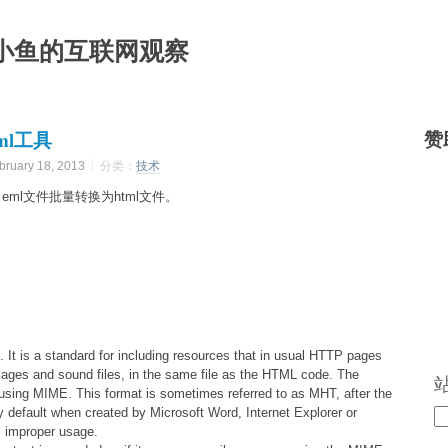
小鱼的互联网观察
tml工具
赞
ary 18, 2013
分类：
技术
eml文件批量转换为html文件。
 is a standard for including resources that in usual HTTP pages
images and sound files, in the same file as the HTML code. The
 using MIME. This format is sometimes referred to as MHT, after the
by default when created by Microsoft Word, Internet Explorer or
s improper usage.