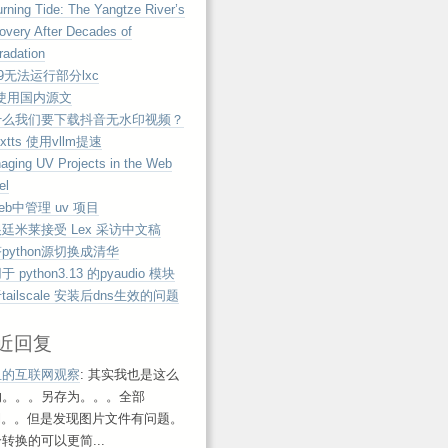
rning Tide: The Yangtze River’s
overy After Decades of
radation
e9无法运行部分lxc
 使用国内源文
什么我们要下载抖音无水印视频？
extts 使用vllm提速
aging UV Projects in the Web
el
eb中管理 uv 项目
廷米莱接受 Lex 采访中文稿
python源切换成清华
 python3.13 的pyaudio 模块
tailscale 安装后dns生效的问题
近回复
鱼的互联网观察
: 其实我也是这么
的。。。另存为。。。全部
ml。。但是发现图片文件有问题。
转换的可以更简...