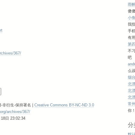
雨
傻傻
小
我
rt
手
有用
第
不
archives/367/
吧
and
么设
烟台
北
北
北
常
-非衍生-保持署名 |
Creative Commons BY-NC-ND 3.0
你
.org/archives/367/
日 23:02:34
分
默