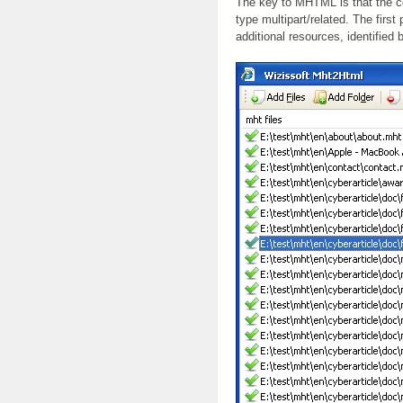
The key to MHTML is that the c
type multipart/related. The firs
additional resources, identified 