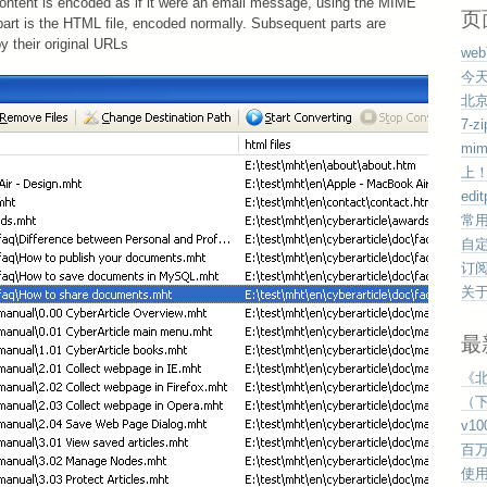
ontent is encoded as if it were an email message, using the MIME
页
t part is the HTML file, encoded normally. Subsequent parts are
by their original URLs
we
今
北
7-
mi
上
edi
常
自
订
关
最
《
（下
v1
百
使用v