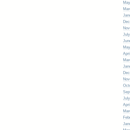
May
Mar
Jan
Dec
Nov
Jul
Jun
May
Apri
Mar
Jan
Dec
Nov
Oct
Sep
Jul
Apri
Mar
Feb
Jan