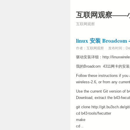
互联网观察——
互联网观察
linux 安装 Broadcom
作者：互联网观察
发布时间：Dece
驱动安装详细：http://linuxwireless.
我的Broadcom 4311网卡的
Follow these instructions if you
wireless-2.6, or from any curre
Use the current Git version of b
Download, extract the b43-fwcutte
git clone http://git.bu3sch.de/git
cd b43-tools/fwcutter
make
cd ..