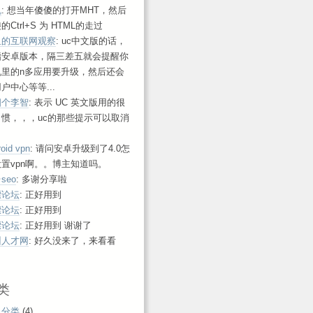
帆
: 想当年傻傻的打开MHT，然后
的Ctrl+S 为 HTML的走过
鱼的互联网观察
: uc中文版的话，
指安卓版本，隔三差五就会提醒你
机里的n多应用要升级，然后还会
户中心等等...
四个李智
: 表示 UC 英文版用的很
习惯，，，uc的那些提示可以取消
roid vpn
: 请问安卓升级到了4.0怎
置vpn啊。。博主知道吗。
seo
: 多谢分享啦
漂论坛
: 正好用到
漂论坛
: 正好用到
漂论坛
: 正好用到 谢谢了
州人才网
: 好久没来了，来看看
！
类
认分类
(4)