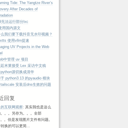
rning Tide: The Yangtze River’s
overy After Decades of
radation
e9无法运行部分lxc
 使用国内源文
什么我们要下载抖音无水印视频？
extts 使用vllm提速
aging UV Projects in the Web
el
eb中管理 uv 项目
廷米莱接受 Lex 采访中文稿
python源切换成清华
 python3.13 的pyaudio 模块
tailscale 安装后dns生效的问题
近回复
鱼的互联网观察
: 其实我也是这么
的。。。另存为。。。全部
ml。。但是发现图片文件有问题。
转换的可以更简...