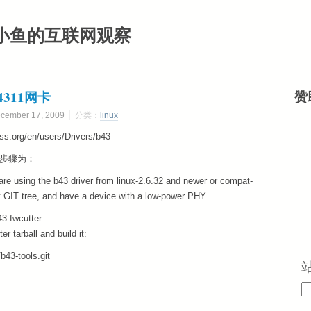
小鱼的互联网观察
 4311网卡
赞
mber 17, 2009
分类：
linux
org/en/users/Drivers/b43
安装步骤为：
 are using the b43 driver from linux-2.6.32 and newer or compat-
nt GIT tree, and have a device with a low-power PHY.
43-fwcutter.
r tarball and build it:
/b43-tools.git