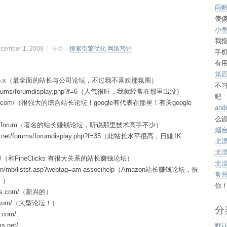
雨
傻傻
小
我
mber 1, 2009
分类：
搜索引擎优化
,
网络营销
手
有用
第
.cc/eve/ubb.x（最全面的站长与公司论坛，不过我不喜欢那氛围）
不
com/forums/forumdisplay.php?f=6（人气很旺，我就经常在那里出没）
吧
rworld.com/（很强大的综合站长论坛！google有代表在那里！有关google
and
么设
lage.com/forum（著名的站长赚钱论坛，听说那里技术高手不少）
烟台
sher.net/forums/forumdisplay.php?f=35（此站长水平很高，日赚1K
北
北
alk.com/（和FineClicks 有很大关系的站长赚钱论坛）
北
com/n/mb/listsf.asp?webtag=am-associhelp（Amazon站长赚钱论坛，很
常
！）
你
rums.com/（新兴的）
alk.com/（大型论坛！）
分
.com/
s.net/
默