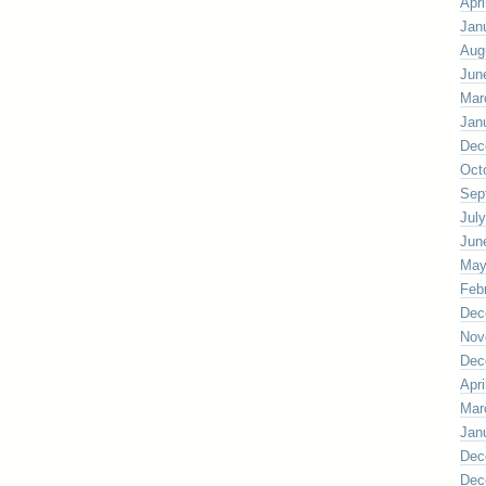
Apri
Jan
Aug
Jun
Mar
Jan
Dec
Oct
Sep
Jul
Jun
May
Feb
Dec
Nov
Dec
Apri
Mar
Jan
Dec
Dec