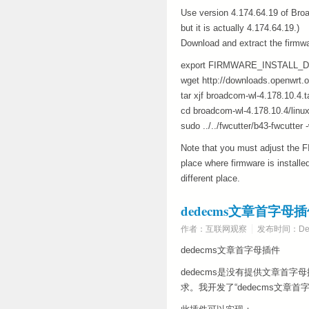
Use version 4.174.64.19 of Broad
but it is actually 4.174.64.19.)
Download and extract the firmwar
export FIRMWARE_INSTALL_DIR
wget http://downloads.openwrt.o
tar xjf broadcom-wl-4.178.10.4.t
cd broadcom-wl-4.178.10.4/linu
sudo ../../fwcutter/b43-fwcut
Note that you must adjust the
place where firmware is installe
different place.
dedecms文章首字
作者：互联网观察
发布时间：Dece
dedecms文章首字母插件
dedecms是没有提供文章首
求。我开发了“dedecms文章首