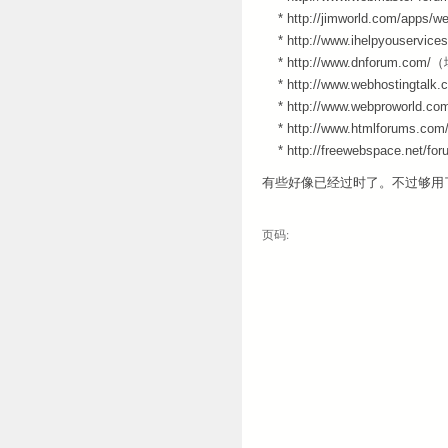
* http://jimworld.com/ap
* http://www.ihelpyouser
* http://www.dnforum.co
* http://www.webhosting
* http://www.webproworl
* http://www.htmlforum
* http://freewebspace.net/
有些好像已经过时了。不过够用
页码: