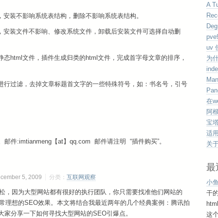
A Tu
Rec
载，安装不影响系统表结构，删除不影响系统表结构。
Deg
载，安装文件不影响、修改系统文件，卸载后安装文件可选择自动删
pv
uv
生成静态html文件，插件生成归类的html文件，完成首字母文章的排序，
为
ind
Man
件可以进行过滤，去掉文章标题首文字的一些特殊符号，如：书名号，引号
Pan
在w
阿根
宝塔
适用于
imtianmeng【at】qq.com 邮件请注明 “插件购买”。
关于
最
mber 5, 2009
分类：
互联网观察
小
轻松，因为大型网站都有很好的执行团队，你只需要找准他们网站的
干
非常理想的SEO效果。本文将结合我最近两年的几个经典案例：腾讯拍
ht
大家分享一下如何寻找大型网站的SEO引爆点。
这个