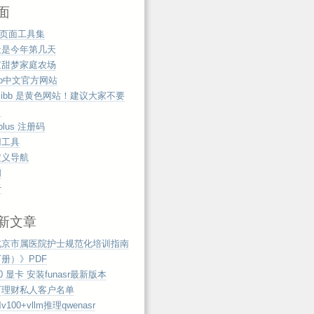
面
b页面工具集
天是今年第几天
京甜梦家庭农场
zip中文官方网站
mibb 是黄色网站！建议大家不要
！
tplus 注册码
用工具
定义导航
阅
于
新文章
北京市属医院护士规范化培训指南
册）》PDF
00 显卡 安装funasr最新版本
万理财私人客户名单
100+vllm推理qwenasr