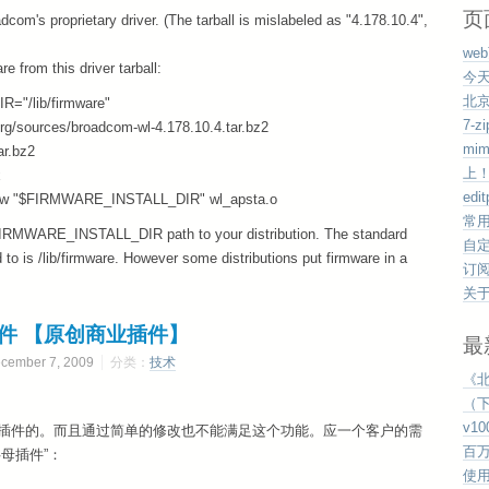
页
com's proprietary driver. (The tarball is mislabeled as "4.178.10.4",
we
e from this driver tarball:
今
北
="/lib/firmware"
7-
rg/sources/broadcom-wl-4.178.10.4.tar.bz2
mi
ar.bz2
上
x
edi
ter -w "$FIRMWARE_INSTALL_DIR" wl_apsta.o
常
 FIRMWARE_INSTALL_DIR path to your distribution. The standard
自
d to is /lib/firmware. However some distributions put firmware in a
订
关
母插件 【原创商业插件】
最
mber 7, 2009
分类：
技术
《
（下
v1
字母插件的。而且通过简单的修改也不能满足这个功能。应一个客户的需
百
字母插件”：
使用v