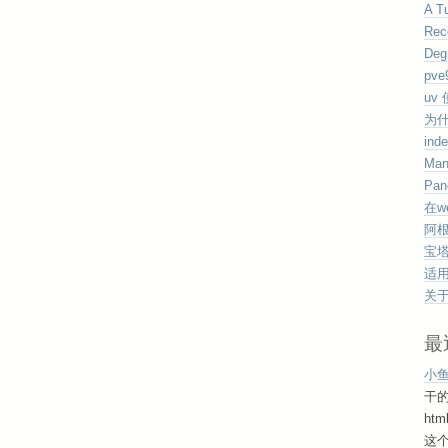
A Tu
Rec
Deg
pv
uv
为
ind
Man
Pan
在w
阿根
宝塔
适用于
关于
最
小
干
ht
这个