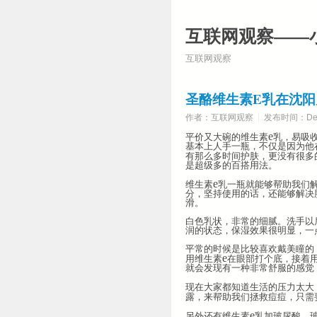
互联网观察——
互联网观察
圣酪维生素E乳在沈
作者：互联网观察
发布时间：Dece
e
平价又大碗的维生素
乳，易吸
基本上人手一瓶，不仅是因为他
有那么多时间护肤，更没有很多
是超级多的百搭用法。
e
维生素
乳一瓶就能够帮助我们
分，坚持使用的话，还能够解决
滑。
白色乳状，非常的细腻。洗手以
润的状态，保湿效果很明显，一
平常的时候是比较喜欢戴美瞳的
e
用维生素
在眼部打个底，接着
就会发现有一种非常舒服的感觉
现在大家都知道生活的压力太大
露，来帮助我们拯救痘痘，只需
e
另外还有维生素
乳加玻尿酸，