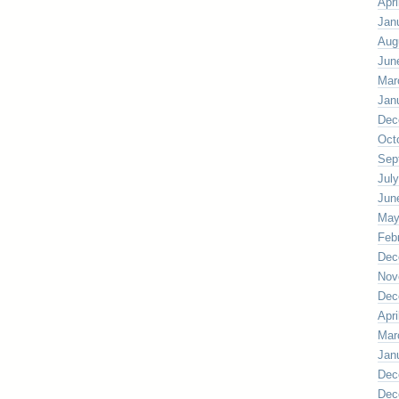
Apri
Jan
Aug
Jun
Mar
Jan
Dec
Oct
Sep
Jul
Jun
May
Feb
Dec
Nov
Dec
Apri
Mar
Jan
Dec
Dec