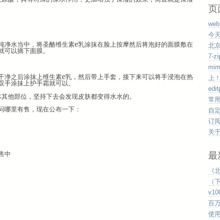
页
we
今
e
纯净水当中，将圣酪维生素
乳涂抹在脸上按摩然后将泡好的面膜敷在
北
就可以摘下面膜。
7-
mi
e
干净之后涂抹上维生素
乳，然后带上手套，接下来可以将手浸泡在热
上
双手涂抹上护手霜就可以。
edi
体其他部位，坚持下去会发现皮肤都变得水水的。
常
问哪里有售，现在公布一下：
自
订
关
最
售中
《
（下
v1
百
使用v