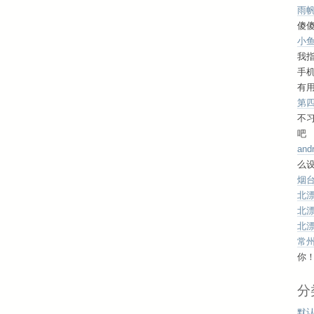
雨
傻傻
小
我
手
有用
第
不
吧
and
么设
烟台
北
北
北
常
你
分
默