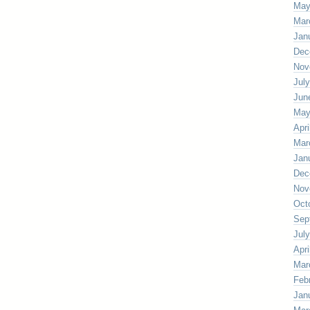
May
Mar
Jan
Dec
Nov
Jul
Jun
May
Apri
Mar
Jan
Dec
Nov
Oct
Sep
Jul
Apri
Mar
Feb
Jan