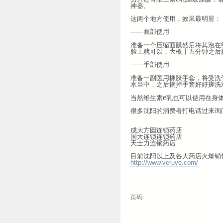
神器。
这两个地方使用，效果最明显：
——面部使用
准备一个压缩面膜然后将其泡在
脸上就可以，大概十五分钟之后
——手部使用
准备一副医用橡胶手套，将受洗
水当中，之后摘掉手套好好搓洗
e
当然维生素
乳也可以使用在身
很多沈阳的消费者打电话过来询
成大方圆连锁药店
国大连锁连锁药店
天士力连锁药店
目前沈阳以上及各大药店火爆销
http://www.veruye.com/
页码: