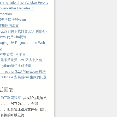
rning Tide: The Yangtze River’s
overy After Decades of
radation
e9无法运行部分lxc
 使用国内源文
什么我们要下载抖音无水印视频？
extts 使用vllm提速
aging UV Projects in the Web
el
eb中管理 uv 项目
廷米莱接受 Lex 采访中文稿
python源切换成清华
 python3.13 的pyaudio 模块
tailscale 安装后dns生效的问题
近回复
鱼的互联网观察
: 其实我也是这么
的。。。另存为。。。全部
ml。。但是发现图片文件有问题。
转换的可以更简...