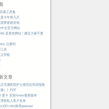
面
b页面工具集
天是今年第几天
京甜梦家庭农场
zip中文官方网站
mibb 是黄色网站！建议大家不要
！
tplus 注册码
用工具
定义导航
阅
于
新文章
北京市属医院护士规范化培训指南
册）》PDF
00 显卡 安装funasr最新版本
万理财私人客户名单
100+vllm推理qwenasr