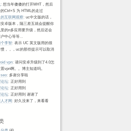
帆
: 想当年傻傻的打开MHT，然后
的Ctrl+S 为 HTML的走过
鱼的互联网观察
: uc中文版的话，
指安卓版本，隔三差五就会提醒你
机里的n多应用要升级，然后还会
户中心等等...
四个李智
: 表示 UC 英文版用的很
习惯，，，uc的那些提示可以取消
roid vpn
: 请问安卓升级到了4.0怎
置vpn啊。。博主知道吗。
seo
: 多谢分享啦
漂论坛
: 正好用到
漂论坛
: 正好用到
漂论坛
: 正好用到 谢谢了
州人才网
: 好久没来了，来看看
！
类
认分类
(4)