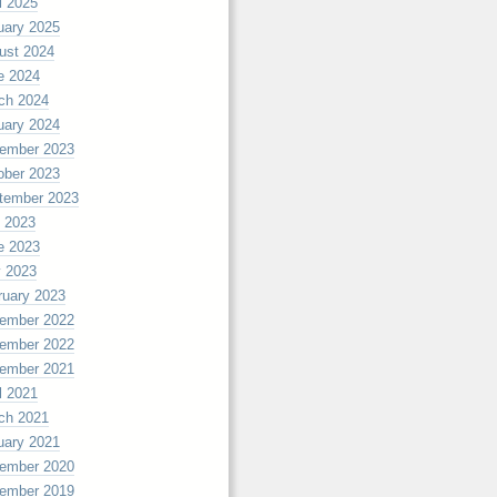
l 2025
uary 2025
ust 2024
e 2024
ch 2024
uary 2024
ember 2023
ober 2023
tember 2023
y 2023
e 2023
 2023
ruary 2023
ember 2022
ember 2022
179b379ed3","location":"0","url":"","create_time":"1489156589","path":"\/
ember 2021
l 2021
ch 2021
uary 2021
ember 2020
ember 2019