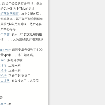
帆
: 想当年傻傻的打开MHT，然后
的Ctrl+S 为 HTML的走过
鱼的互联网观察
: uc中文版的话，
指安卓版本，隔三差五就会提醒你
机里的n多应用要升级，然后还会
户中心等等...
四个李智
: 表示 UC 英文版用的很
习惯，，，uc的那些提示可以取消
roid vpn
: 请问安卓升级到了4.0怎
置vpn啊。。博主知道吗。
seo
: 多谢分享啦
漂论坛
: 正好用到
漂论坛
: 正好用到
漂论坛
: 正好用到 谢谢了
州人才网
: 好久没来了，来看看
！
类
认分类
(4)