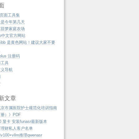
面
b页面工具集
天是今年第几天
京甜梦家庭农场
zip中文官方网站
mibb 是黄色网站！建议大家不要
！
tplus 注册码
用工具
定义导航
阅
于
新文章
北京市属医院护士规范化培训指南
册）》PDF
00 显卡 安装funasr最新版本
万理财私人客户名单
100+vllm推理qwenasr