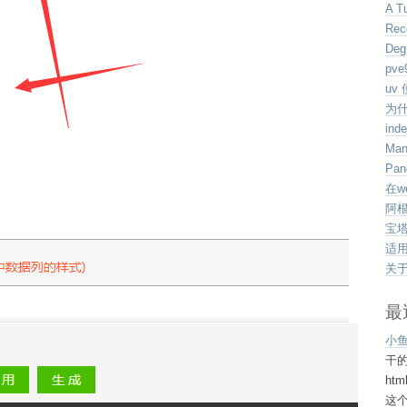
A Tu
Rec
Deg
pv
uv
为
ind
Man
Pan
在w
阿根
宝塔
适用于
关于
最
小
干
ht
这个