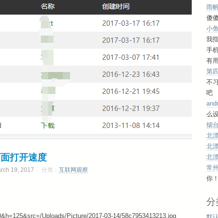
雨
傻傻
小
我
手
有用
第
不
吧
and
么设
烟台
北
北
化页面打开速度
北
常
h 19, 2017
分类：
互联网观察
你
分
0&h=125&src=/Uploads/Picture/2017-03-14/58c7953413213.jpg
默