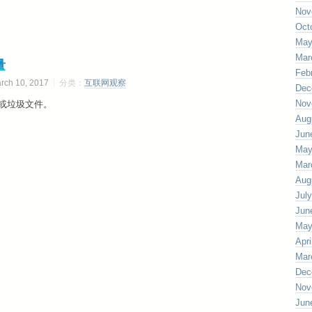
Nov
Oct
May
Mar
量
Feb
h 10, 2017
分类：
互联网观察
Dec
Nov
。或垃圾文件。
Aug
Jun
May
Mar
Aug
Jul
Jun
May
Apri
Mar
Dec
Nov
Jun
/