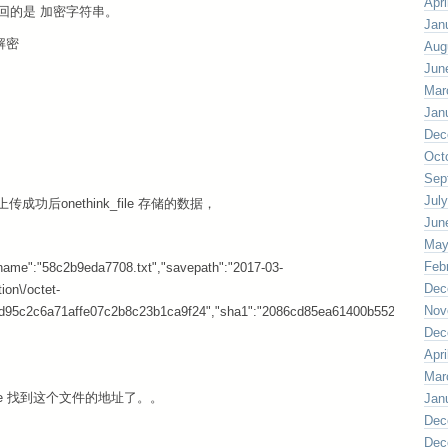
Apri
后返回的是 加密字符串。
Jan
解密
Aug
Jun
Mar
Jan
Dec
Oct
Sep
Jul
后onethink_file 存储的数据，
Jun
May
Feb
vename":"58c2b9eda7708.txt","savepath":"2017-03-
Dec
ion\/octet-
Nov
fd95c2c6a71affe07c2b8c23b1ca9f24","sha1":"2086cd85ea61400b5522be83b61af3
Dec
Apri
Mar
_file 找到这个文件的地址了。。
Jan
Dec
Dec