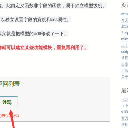
页
能。此自定义函数非字段的函数，属于独立模型级别。
we
可以独立设置字段的宽度和css属性。
今
北
实就是把模型的edit修改了一下。
7-
mi
上
样就可以建立某些功能模块，重复再利用了。
edi
常
自
订
关
最
《
（下
v1
百
使用v