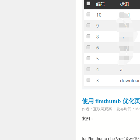
使用 timthumb 优
作者：互联网观察
发布时间：Marc
案例：
[url]/timthumb.php?zc=1&w=10