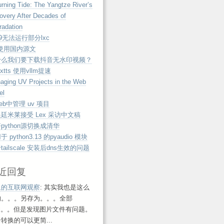
rning Tide: The Yangtze River’s
overy After Decades of
radation
e9无法运行部分lxc
 使用国内源文
什么我们要下载抖音无水印视频？
extts 使用vllm提速
aging UV Projects in the Web
el
eb中管理 uv 项目
廷米莱接受 Lex 采访中文稿
python源切换成清华
 python3.13 的pyaudio 模块
tailscale 安装后dns生效的问题
近回复
鱼的互联网观察
: 其实我也是这么
的。。。另存为。。。全部
ml。。但是发现图片文件有问题。
转换的可以更简...