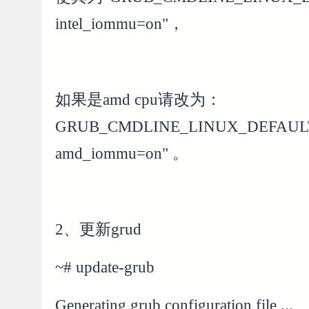
intel_iommu=on"，
如果是amd cpu请改为：
GRUB_CMDLINE_LINUX_DEFAULT=
amd_iommu=on" 。
2、更新grud
~# update-grub
Generating grub configuration file ...