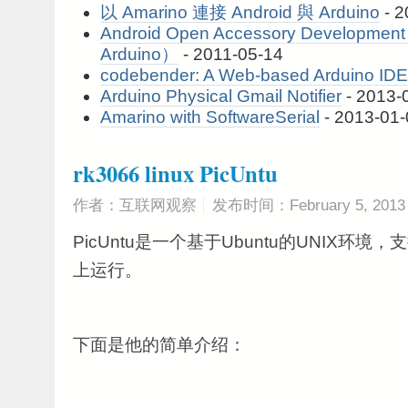
以 Amarino 連接 Android 與 Arduino
- 2
Android Open Accessory Developmen
Arduino）
- 2011-05-14
codebender: A Web-based Arduino IDE
Arduino Physical Gmail Notifier
- 2013-
Amarino with SoftwareSerial
- 2013-01-
rk3066 linux PicUntu
作者：互联网观察
发布时间：February 5, 2013
PicUntu是一个基于Ubuntu的UNIX环境
上运行。
下面是他的简单介绍：