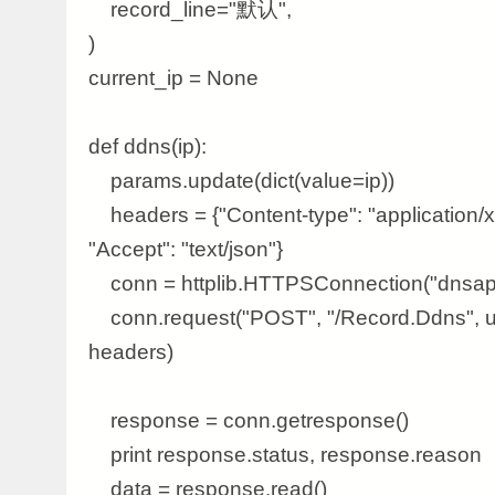
record_line="默认",
)
current_ip = None
def ddns(ip):
params.update(dict(value=ip))
headers = {"Content-type": "application/
"Accept": "text/json"}
conn = httplib.HTTPSConnection("dnsapi
conn.request("POST", "/Record.Ddns", ur
headers)
response = conn.getresponse()
print response.status, response.reason
data = response.read()