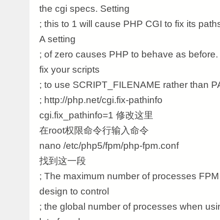
the cgi specs. Setting
; this to 1 will cause PHP CGI to fix its pat
A setting
; of zero causes PHP to behave as before. 
fix your scripts
; to use SCRIPT_FILENAME rather tha
; http://php.net/cgi.fix-pathinfo
cgi.fix_pathinfo=1 修改这里
在root权限命令行输入命令
nano /etc/php5/fpm/php-fpm.conf
找到这一段
; The maximum number of processes FPM wi
design to control
; the global number of processes when us