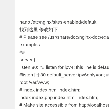
nano /etc/nginx/sites-enabled/default
找到这里 修改如下
# Please see /usr/share/doc/nginx-doc/exa
examples.
##
server {
listen 80; ## listen for ipv4; this line is defa
#listen [::]:80 default_server ipv6only=on; ##
root /var/www;
# index index.html index.htm;
index index.php index.html index.htm;
# Make site accessible from http://localhost