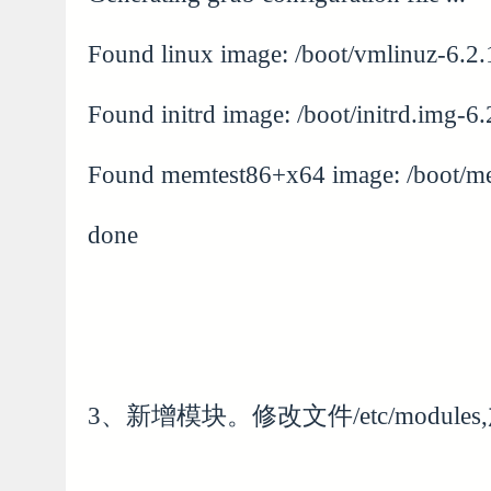
Found linux image: /boot/vmlinuz-6.2
Found initrd image: /boot/initrd.img-6
Found memtest86+x64 image: /boot/m
done
3、新增模块。修改文件/etc/modul