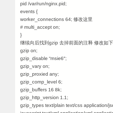
pid /var/run/nginx.pid;
events {
worker_connections 64; 修改这里
# multi_accept on;
}
继续向后找到gzip 去掉前面的注释 修改如
gzip on;
gzip_disable “msie6″;
gzip_vary on;
gzip_proxied any;
gzip_comp_level 6;
gzip_buffers 16 8k;
gzip_http_version 1.1;
gzip_types text/plain text/css application/js