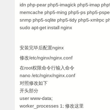
idn php-pear php5-imagick php5-imap php
memcache php5-ming php5-ps php5-pspel
snmp php5-sqlite php5-tidy php5-xmlrpc p
sudo apt-get install nginx
安装完毕后配置nginx
修改/etc/nginx/nginx.conf
在root权限命令行输入命令
nano /etc/nginx/nginx.conf
对照修改如下
开头部分
user www-data;
worker_processes 1; 修改这里