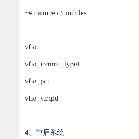
~# nano /etc/modules
vfio
vfio_iommu_type1
vfio_pci
vfio_virqfd
4、重启系统