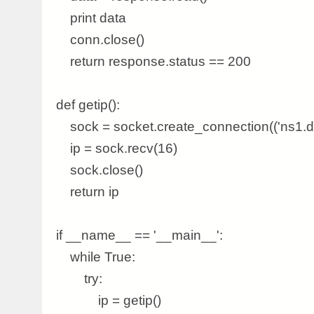
print data
conn.close()
return response.status == 200
def getip():
sock = socket.create_connection(('ns1.dn
ip = sock.recv(16)
sock.close()
return ip
if __name__ == '__main__':
while True:
try:
ip = getip()