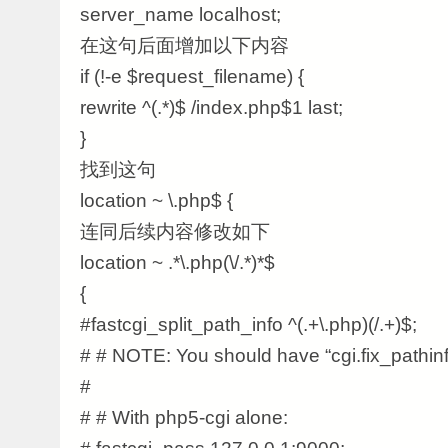
server_name localhost;
在这句后面增加以下内容
if (!-e $request_filename) {
rewrite ^(.*)$ /index.php$1 last;
}
找到这句
location ~ \.php$ {
连同后续内容修改如下
location ~ .*\.php(\/.*)*$
{
#fastcgi_split_path_info ^(.+\.php)(/.+)$;
# # NOTE: You should have “cgi.fix_pathinfo
#
# # With php5-cgi alone: