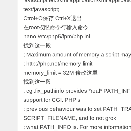
javascript text/xml application/xml applicat
text/javascript;
Ctrol+O保存 Ctrl+X退出
在root权限命令行输入命令
nano /etc/php5/fpm/php.ini
找到这一段
; Maximum amount of memory a script m
; http://php.net/memory-limit
memory_limit = 32M 修改这里
找到这一段
; cgi.fix_pathinfo provides *real* PAT
support for CGI. PHP’s
; previous behaviour was to set PATH_T
SCRIPT_FILENAME, and to not grok
; what PATH_INFO is. For more informati