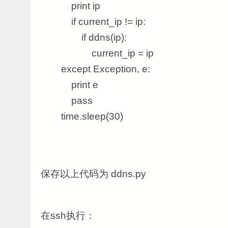
print ip
if current_ip != ip:
if ddns(ip):
current_ip = ip
except Exception, e:
print e
pass
time.sleep(30)
保存以上代码为 ddns.py
在ssh执行：