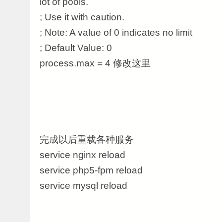
lot of pools.
; Use it with caution.
; Note: A value of 0 indicates no limit
; Default Value: 0
process.max = 4 修改这里
完成以后重载各种服务
service nginx reload
service php5-fpm reload
service mysql reload