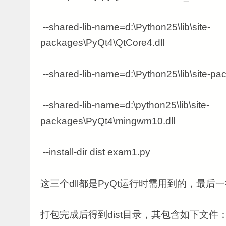
--shared-lib-name=d:\Python25\lib\site-
packages\PyQt4\QtCore4.dll
--shared-lib-name=d:\Python25\lib\site-pa
--shared-lib-name=d:\python25\lib\site-
packages\PyQt4\mingwm10.dll
--install-dir dist exam1.py
这三个dll都是PyQt运行时需用到的，最
打包完成后得到dist目录，其包含如下文件