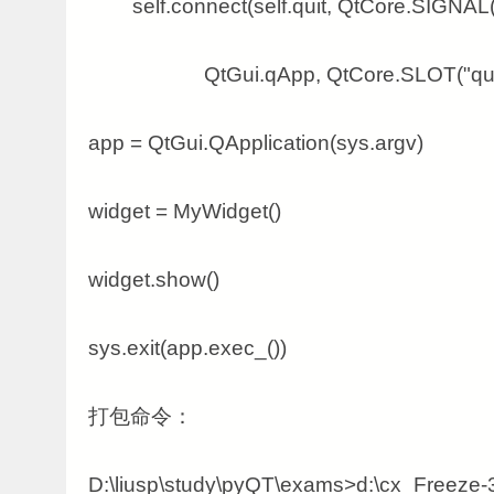
self.connect(self.quit, QtCore.SIGNAL("c
QtGui.qApp, QtCore.SLOT("quit(
app = QtGui.QApplication(sys.argv)
widget = MyWidget()
widget.show()
sys.exit(app.exec_())
打包命令：
D:\liusp\study\pyQT\exams>d:\cx_Freeze-