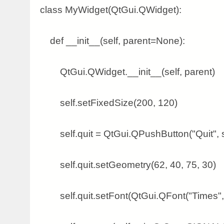
class MyWidget(QtGui.QWidget):
def __init__(self, parent=None):
QtGui.QWidget.__init__(self, parent)
self.setFixedSize(200, 120)
self.quit = QtGui.QPushButton("Quit", s
self.quit.setGeometry(62, 40, 75, 30)
self.quit.setFont(QtGui.QFont("Times", 