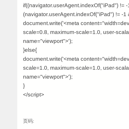
if((navigator.userAgent.indexOf("iPad") != -1 
(navigator.userAgent.indexOf("iPad") != -1 
document.write('<meta content="width=devic
scale=0.8, maximum-scale=1.0, user-scala
name="viewport">');
}else{
document.write('<meta content="width=devic
scale=1.0, maximum-scale=1.0, user-scala
name="viewport">');
}
</script>
页码: